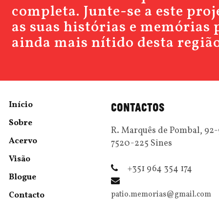
completa. Junte-se a este pro
as suas histórias e memórias 
ainda mais nítido desta região
Início
CONTACTOS
Sobre
R. Marquês de Pombal, 92
Acervo
7520-225 Sines
Visão
+351 964 354 174
Blogue
patio.memorias@gmail.com
Contacto