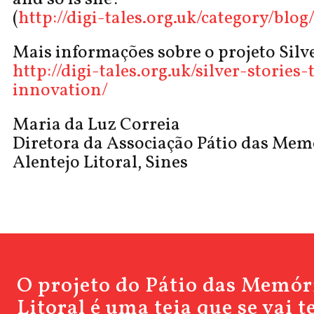
(
http://digi-tales.org.uk/category/blog
Mais informações sobre o projeto Silve
http://digi-tales.org.uk/silver-stories-
innovation/
Maria da Luz Correia
Diretora da Associação Pátio das Mem
Alentejo Litoral, Sines
O projeto do Pátio das Memór
Litoral é uma teia que se vai 