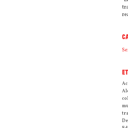
tr
re
C
Se
E
Ac
Al
co
mu
tr
De