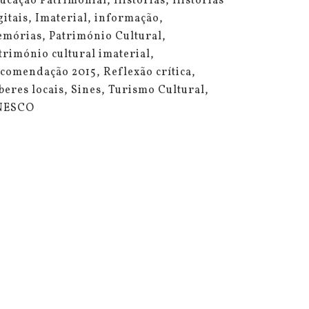
ucação Patrimonial
Histórias
Histórias
gitais
Imaterial
informação
mórias
Património Cultural
trimónio cultural imaterial
comendação 2015
Reflexão crítica
beres locais
Sines
Turismo Cultural
NESCO