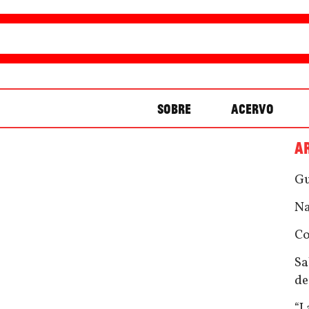
SOBRE
ACERVO
A
Gu
Na
Co
Sa
de
“L