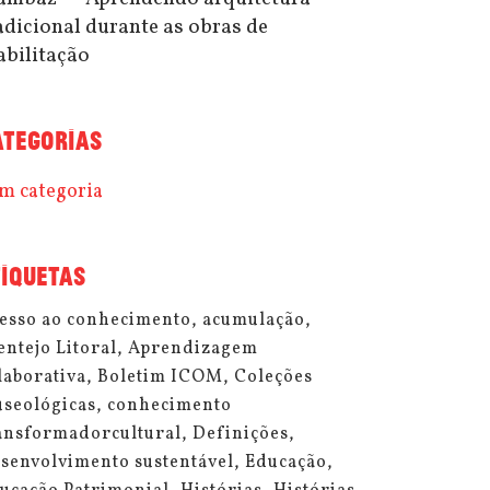
adicional durante as obras de
abilitação
ATEGORIAS
m categoria
TIQUETAS
esso ao conhecimento
acumulação
entejo Litoral
Aprendizagem
laborativa
Boletim ICOM
Coleções
seológicas
conhecimento
ansformadorcultural
Definições
senvolvimento sustentável
Educação