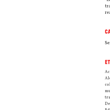
tr
re
C
Se
E
Ac
Al
co
mu
tr
De