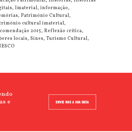
ucação Patrimonial
Histórias
Histórias
gitais
Imaterial
informação
mórias
Património Cultural
trimónio cultural imaterial
comendação 2015
Reflexão crítica
beres locais
Sines
Turismo Cultural
NESCO
cendo
as e
ENVIE-NOS A SUA IDEIA