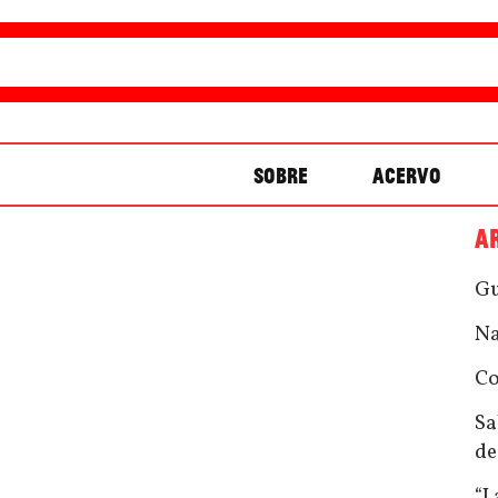
SOBRE
ACERVO
A
Gu
Na
Co
Sa
de
“L