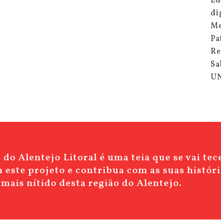
Ed
di
Me
Pa
Re
Sa
U
do Alentejo Litoral é uma teia que se vai te
 este projeto e contribua com as suas históri
mais nítido desta região do Alentejo.