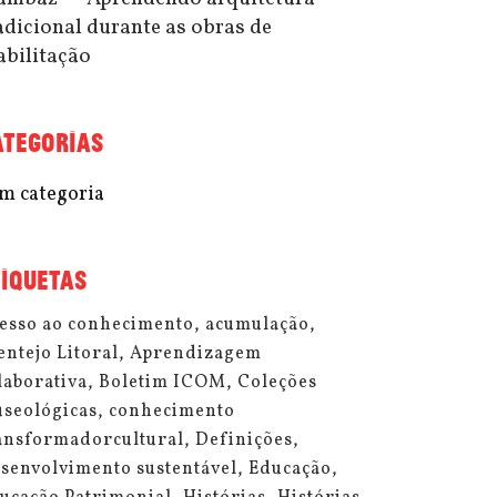
adicional durante as obras de
abilitação
ATEGORIAS
m categoria
TIQUETAS
esso ao conhecimento
acumulação
entejo Litoral
Aprendizagem
laborativa
Boletim ICOM
Coleções
seológicas
conhecimento
ansformadorcultural
Definições
senvolvimento sustentável
Educação