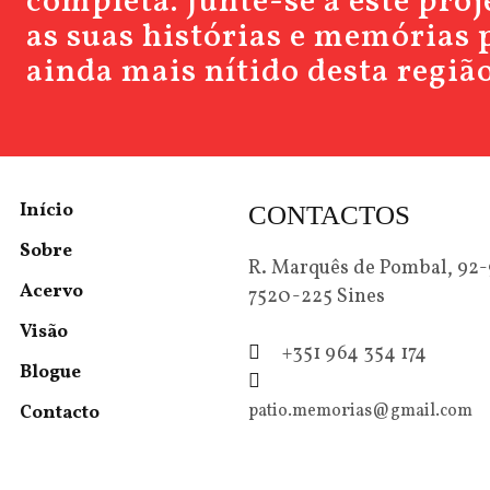
completa. Junte-se a este pro
as suas histórias e memórias 
ainda mais nítido desta região
Início
CONTACTOS
Sobre
R. Marquês de Pombal, 92
Acervo
7520-225 Sines
Visão
+351 964 354 174
Blogue
patio.memorias@gmail.com
Contacto