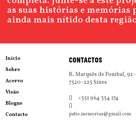
completa. Junte-se a este pro
as suas histórias e memórias 
ainda mais nítido desta região
Início
CONTACTOS
Sobre
R. Marquês de Pombal, 92
Acervo
7520-225 Sines
Visão
+351 964 354 174
Blogue
patio.memorias@gmail.com
Contacto