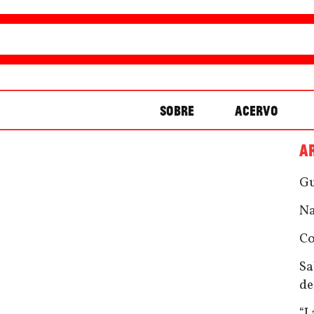
SOBRE
ACERVO
A
Gu
Na
Co
Sa
de
“L