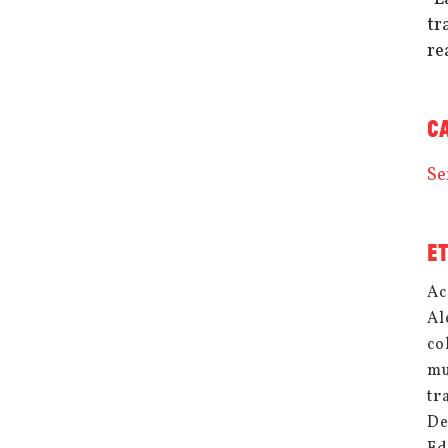
tr
re
C
Se
E
Ac
Al
co
mu
tr
De