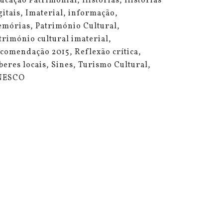
ucação Patrimonial
Histórias
Histórias
gitais
Imaterial
informação
mórias
Património Cultural
trimónio cultural imaterial
comendação 2015
Reflexão crítica
beres locais
Sines
Turismo Cultural
NESCO