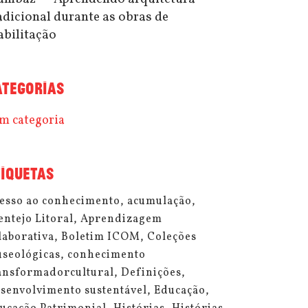
adicional durante as obras de
abilitação
ATEGORIAS
m categoria
TIQUETAS
esso ao conhecimento
acumulação
entejo Litoral
Aprendizagem
laborativa
Boletim ICOM
Coleções
seológicas
conhecimento
ansformadorcultural
Definições
senvolvimento sustentável
Educação