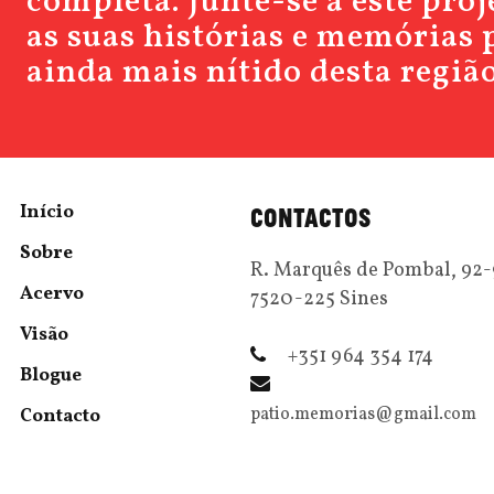
completa. Junte-se a este pro
as suas histórias e memórias 
ainda mais nítido desta região
Início
CONTACTOS
Sobre
R. Marquês de Pombal, 92
Acervo
7520-225 Sines
Visão
+351 964 354 174
Blogue
patio.memorias@gmail.com
Contacto