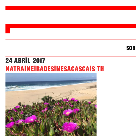
SOB
24 Abril, 2017
natraineiradesinesacascais-th