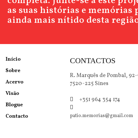
completa. Junte-se a este pro
as suas histórias e memórias 
ainda mais nítido desta região
Início
CONTACTOS
Sobre
R. Marquês de Pombal, 92
Acervo
7520-225 Sines
Visão
+351 964 354 174
Blogue
patio.memorias@gmail.com
Contacto