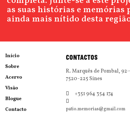
completa. Junte-se a este pro
as suas histórias e memórias 
ainda mais nítido desta região
Início
CONTACTOS
Sobre
R. Marquês de Pombal, 92
Acervo
7520-225 Sines
Visão
+351 964 354 174
Blogue
patio.memorias@gmail.com
Contacto