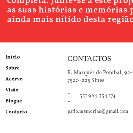
completa. Junte-se a este pro
as suas histórias e memórias 
ainda mais nítido desta região
Início
CONTACTOS
Sobre
R. Marquês de Pombal, 92
Acervo
7520-225 Sines
Visão
+351 964 354 174
Blogue
patio.memorias@gmail.com
Contacto