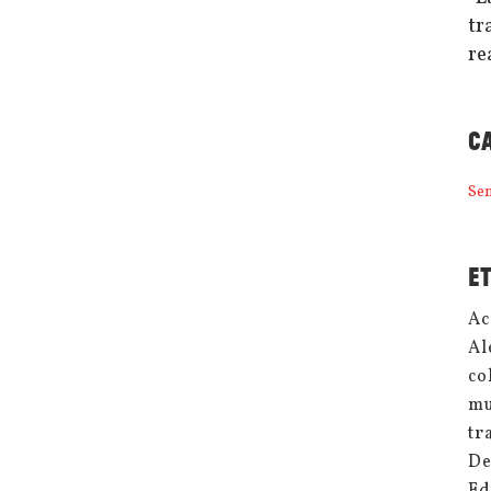
tr
re
C
Se
E
Ac
Al
co
mu
tr
De