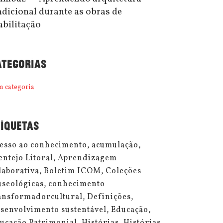
adicional durante as obras de
abilitação
ATEGORIAS
m categoria
TIQUETAS
esso ao conhecimento
acumulação
entejo Litoral
Aprendizagem
laborativa
Boletim ICOM
Coleções
seológicas
conhecimento
ansformadorcultural
Definições
senvolvimento sustentável
Educação