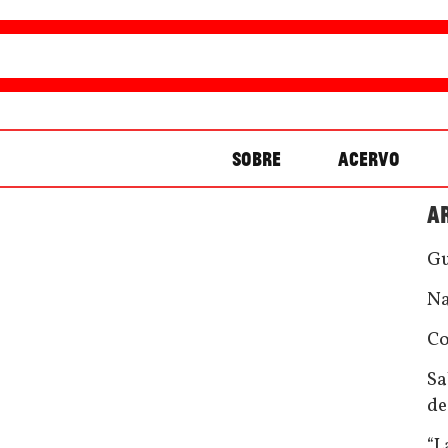
SOBRE
ACERVO
A
Gu
Na
Co
Sa
de
“L