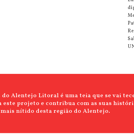
Ed
di
Me
Pa
Re
Sa
U
do Alentejo Litoral é uma teia que se vai te
 este projeto e contribua com as suas históri
mais nítido desta região do Alentejo.