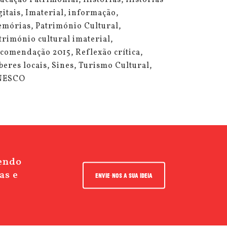
ucação Patrimonial
Histórias
Histórias
gitais
Imaterial
informação
mórias
Património Cultural
trimónio cultural imaterial
comendação 2015
Reflexão crítica
beres locais
Sines
Turismo Cultural
NESCO
cendo
as e
ENVIE-NOS A SUA IDEIA