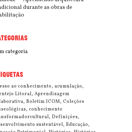
adicional durante as obras de
abilitação
ATEGORIAS
m categoria
TIQUETAS
esso ao conhecimento
acumulação
entejo Litoral
Aprendizagem
laborativa
Boletim ICOM
Coleções
seológicas
conhecimento
ansformadorcultural
Definições
senvolvimento sustentável
Educação