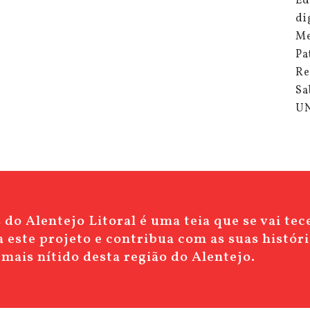
Ed
di
Me
Pa
Re
Sa
U
do Alentejo Litoral é uma teia que se vai te
 este projeto e contribua com as suas históri
mais nítido desta região do Alentejo.