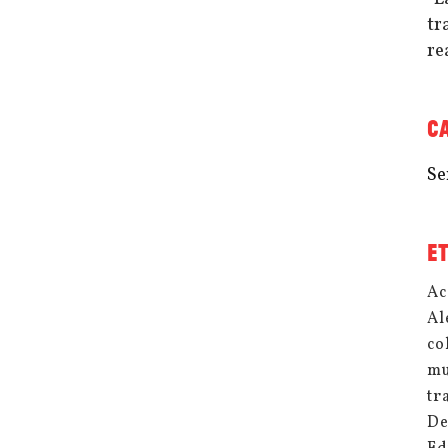
tr
re
C
Se
E
Ac
Al
co
mu
tr
De