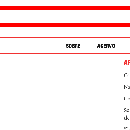
SOBRE
ACERVO
A
Gu
Na
Co
Sa
de
“L