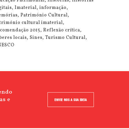
ucação Patrimonial
Histórias
Histórias
gitais
Imaterial
informação
mórias
Património Cultural
trimónio cultural imaterial
comendação 2015
Reflexão crítica
beres locais
Sines
Turismo Cultural
NESCO
cendo
as e
ENVIE-NOS A SUA IDEIA