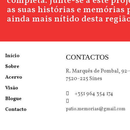
completa. Junte-se a este pro
as suas histórias e memórias 
ainda mais nítido desta região
Início
CONTACTOS
Sobre
R. Marquês de Pombal, 92
Acervo
7520-225 Sines
Visão
+351 964 354 174
Blogue
patio.memorias@gmail.com
Contacto