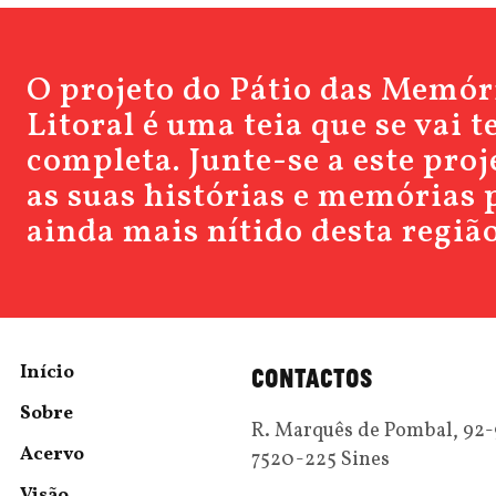
O projeto do Pátio das Memór
Litoral é uma teia que se vai 
completa. Junte-se a este pro
as suas histórias e memórias 
ainda mais nítido desta região
Início
CONTACTOS
Sobre
R. Marquês de Pombal, 92
Acervo
7520-225 Sines
Visão