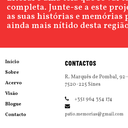
completa. Junte-se a este pro
as suas histórias e memórias 
ainda mais nítido desta região
Início
CONTACTOS
Sobre
R. Marquês de Pombal, 92
Acervo
7520-225 Sines
Visão
+351 964 354 174
Blogue
patio.memorias@gmail.com
Contacto