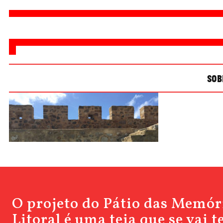
SOB
O projeto do Pátio das Memór
Litoral é uma teia que se vai 